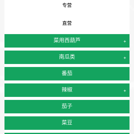
专营
直营
菜用西葫芦
+
南瓜类
+
番茄
辣椒
+
茄子
菜豆