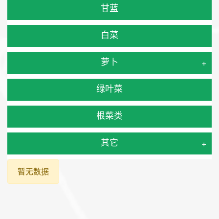
甘蓝
白菜
萝卜
+
绿叶菜
根菜类
其它
+
暂无数据