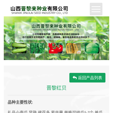
网站首页
公司简介
新闻中心
产品展示
服务支持
返回产品列表
企业动态
晋黎红贝
联系我们
品种主要性状
:
礼品小南瓜
早熟
雌花多
易坐果
单株可结瓜
个
单瓜
,
,
,
,
5-7
,