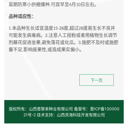
苗期防寒小拱棚播种
可提早至
月
日左右。
,
4
10
品种适应性
：
本品种生长适宜温度
度
超过
度易生长不良并
1.
15-28
,
28
可能发生病毒病。
注意人工授粉或者用植物生长调节
2.
剂蘸花促进坐果
避免落花或化瓜。
施肥不及时或施肥
,
3.
量不足
影响座果性
或造成果实偏小。
,
,
下一页
版权所有：山西晋黎来种业有限公司 备案号：
晋ICP备130000
21号-2
技术支持：山西资海科技开发有限公司