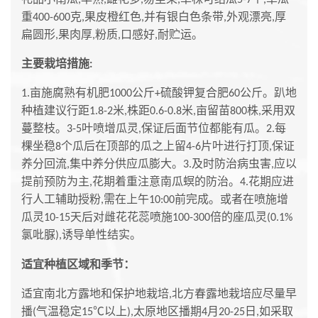
重
克
果皮橙红色
并有银白色条带
外观漂亮
厚
400-600
,
,
,
,
扁圆形
果肉厚
粉质
口感好
耐贮运。
,
,
,
,
主要栽培措施
:
亩施腐熟有机肥
公斤
硫酸钾复合肥
公斤。趴地
1.
1000
+
60
种植建议行距
米
株距
米
亩留苗
株
采用双
1.8-2
,
0.6-0.8
,
800
,
蔓整枝。
叶喷增瓜灵
保证后面节位都能有瓜。
每
3-5
,
2.
棵坐稳
个瓜后在顶部的瓜之上留
片叶进行打顶
保证
8
4-6
,
养分回流
集中养分供应瓜膨大。
及时防治病虫害
应以
,
3.
,
提前预防为主
花期着重注意南瓜螟的防治。
花期应进
,
4.
行人工辅助授粉
需在上午
前完成。或者在喷施增
,
10:00
瓜灵
天后对雌花花蕊喷施
倍的座瓜灵
10-15
100-300
(0.1%
氯吡脲
诱导单性结实。
),
适宜种植区域和季节
：
适宜南北方露地和保护地栽培
北方春露地栽培应尽量早
,
播
气温稳定
以上
太原地区播期
月
日
如采取
(
15℃
),
4
20-25
,