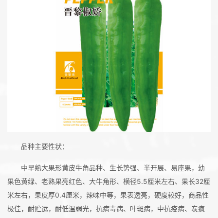
品种主要性状：
中早熟大果形黄皮牛角品种、生长势强、半开展、易座果，幼
果色黄绿、老熟果亮红色、大牛角
形、横径5.5厘米左右、果长32厘
米左右，果皮厚0.4厘米，辣味中等，果表透亮，硬度较好，商品性
极佳，耐贮运，耐低温弱光，抗病毒病、叶斑病，中抗疫病、炭疯