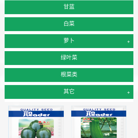
甘蓝
白菜
萝卜
+
绿叶菜
根菜类
其它
+