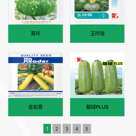
青玲
玉玲珑
金如意
靓绿PLUS
1
2
3
4
5