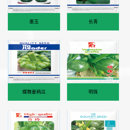
墨玉
长青
蝶舞姜柄瓜
明珠