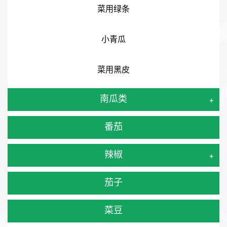
菜用绿条
小青瓜
菜用黑皮
南瓜类
+
番茄
辣椒
+
茄子
菜豆