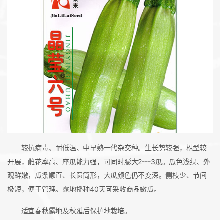
较抗病毒、耐低温、中早熟一代杂交种。生长势较强，株型较
开展，雌花率高、座瓜能力强，可同时膨大2---3瓜。瓜色浅绿、外
观鲜嫩，瓜条顺直、长圆筒形，大瓜颜色仍不变深。侧枝少、节间
极短，便于管理。露地播种40天可采收商品嫩瓜。
适宜春秋露地及秋延后保护地栽培。